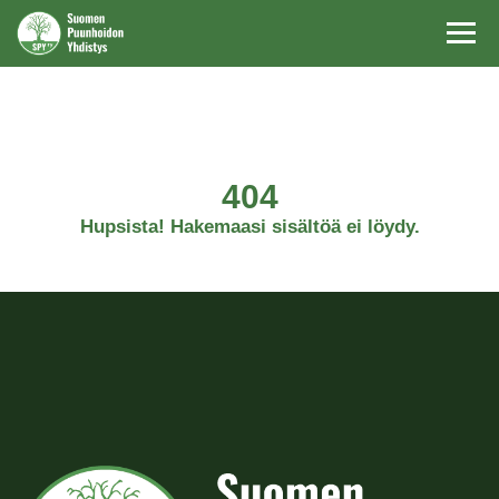
Navi
404
Hupsista! Hakemaasi sisältöä ei löydy.