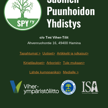
c/o Tmi Viher-Tilit
Ahvenruohontie 16, 49400 Hamina
Tapahtumat >
Uutiset>
Artikkelit ja julkaisut>
Kirjatilaukset>
Arboristi>
Tule mukaan>
Lähde kumppaniksi>
Medialle >