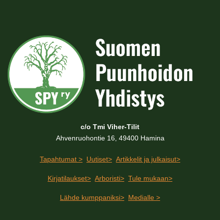
c/o Tmi Viher-Tilit
Ahvenruohontie 16, 49400 Hamina
Tapahtumat >
Uutiset>
Artikkelit ja julkaisut>
Kirjatilaukset>
Arboristi>
Tule mukaan>
Lähde kumppaniksi>
Medialle >