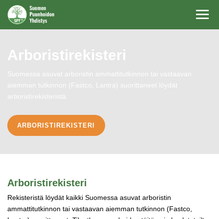
Navi
Arboristirekisteri
Suomessa asuvat arboristin ammattitutkinnon tai vastaavan
aiemman tutkinnon (Fastco, Lantra) suorittaneet löydät
arboristirekisteristä.
ARBORISTIREKISTERI
Arboristirekisteri
Rekisteristä löydät kaikki Suomessa asuvat arboristin
ammattitutkinnon tai vastaavan aiemman tutkinnon (Fastco,