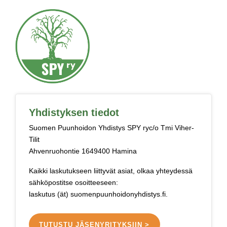
Yhdistyksen tiedot
Suomen Puunhoidon Yhdistys SPY ryc/o Tmi Viher-
Tilit
Ahvenruohontie 1649400 Hamina
Kaikki laskutukseen liittyvät asiat, olkaa yhteydessä
sähköpostitse osoitteeseen:
laskutus (ät) suomenpuunhoidonyhdistys.fi.
TUTUSTU JÄSENYRITYKSIIN >