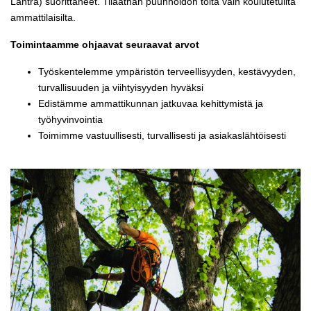
Lantra) suorittaneet. Tilaathan puunhoidon töitä vain koulutetuilta
ammattilaisilta.
Toimintaamme ohjaavat seuraavat arvot
Työskentelemme ympäristön terveellisyyden, kestävyyden,
turvallisuuden ja viihtyisyyden hyväksi
Edistämme ammattikunnan jatkuvaa kehittymistä ja
työhyvinvointia
Toimimme vastuullisesti, turvallisesti ja asiakaslähtöisesti