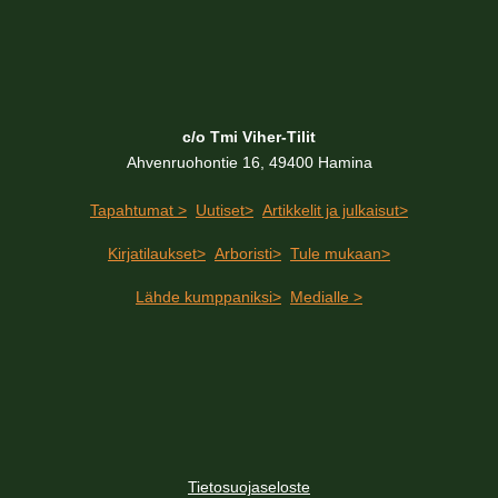
c/o Tmi Viher-Tilit
Ahvenruohontie 16, 49400 Hamina
Tapahtumat >
Uutiset>
Artikkelit ja julkaisut>
Kirjatilaukset>
Arboristi>
Tule mukaan>
Lähde kumppaniksi>
Medialle >
Tietosuojaseloste