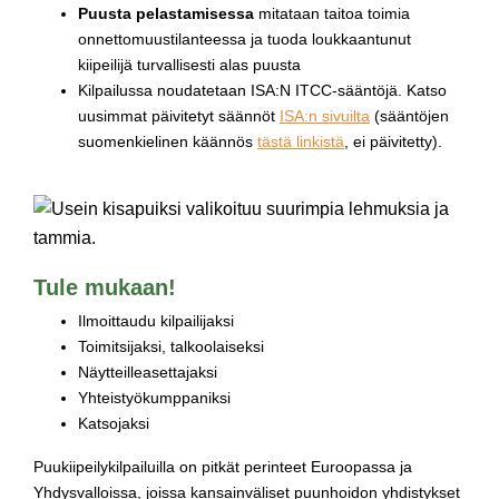
Puusta pelastamisessa
mitataan taitoa toimia
onnettomuustilanteessa ja tuoda loukkaantunut
kiipeilijä turvallisesti alas puusta
Kilpailussa noudatetaan ISA:N ITCC-sääntöjä. Katso
uusimmat päivitetyt säännöt
ISA:n sivuilta
(sääntöjen
suomenkielinen käännös
tästä linkistä
, ei päivitetty).
Tule mukaan!
Ilmoittaudu kilpailijaksi
Toimitsijaksi, talkoolaiseksi
Näytteilleasettajaksi
Yhteistyökumppaniksi
Katsojaksi
Puukiipeilykilpailuilla on pitkät perinteet Euroopassa ja
Yhdysvalloissa, joissa kansainväliset puunhoidon yhdistykset