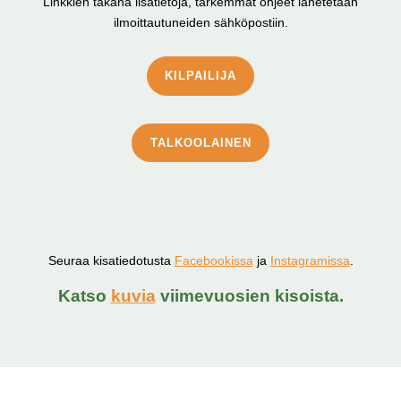
Linkkien takana lisätietoja, tarkemmat ohjeet lähetetään
ilmoittautuneiden sähköpostiin.
KILPAILIJA
TALKOOLAINEN
Seuraa kisatiedotusta
Facebookissa
ja
Instagramissa
.
Katso
kuvia
viimevuosien kisoista.