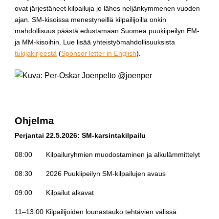
ovat järjestäneet kilpailuja jo lähes neljänkymmenen vuoden
ajan. SM-kisoissa menestyneillä kilpailijoilla onkin
mahdollisuus päästä edustamaan Suomea puukiipeilyn EM-
ja MM-kisoihin. Lue lisää yhteistyömahdollisuuksista
tukijakirjeestä
(
Sponsor letter in English
).
Ohjelma
Perjantai 22.5.2026: SM-karsintakilpailu
08:00 Kilpailuryhmien muodostaminen ja alkulämmittelyt
08:30 2026 Puukiipeilyn SM-kilpailujen avaus
09:00 Kilpailut alkavat
11–13:00 Kilpailijoiden lounastauko tehtävien välissä