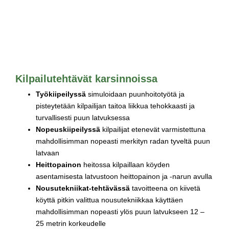
Kilpailutehtävät karsinnoissa
Työkiipeilyssä
simuloidaan puunhoitotyötä ja
pisteytetään kilpailijan taitoa liikkua tehokkaasti ja
turvallisesti puun latvuksessa
Nopeuskiipeilyssä
kilpailijat etenevät varmistettuna
mahdollisimman nopeasti merkityn radan tyveltä puun
latvaan
Heittopainon
heitossa kilpaillaan köyden
asentamisesta latvustoon heittopainon ja -narun avulla
Nousutekniikat-tehtävässä
tavoitteena on kiivetä
köyttä pitkin valittua nousutekniikkaa käyttäen
mahdollisimman nopeasti ylös puun latvukseen 12 –
25 metrin korkeudelle