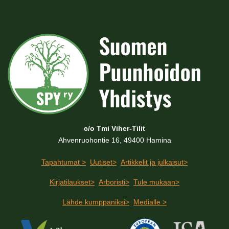
c/o Tmi Viher-Tilit
Ahvenruohontie 16, 49400 Hamina
Tapahtumat >
Uutiset>
Artikkelit ja julkaisut>
Kirjatilaukset>
Arboristi>
Tule mukaan>
Lähde kumppaniksi>
Medialle >