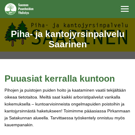
Navi
Piha- ja kantojyrsinpalvelu
Saarinen
Puuasiat kerralla kuntoon
Pihojen ja puistojen puiden hoito ja kaataminen vaatii tekijältään
oikeaa tietotaitoa. Meiltä saat kaikki arboristipalvelut vankalla
kokemuksella – kuntoarvioinneista ongelmapuiden poistoihin ja
kantojyrsinnästä haketukseen! Toimimme
pääasiassa Pirkanmaan
ja Satakunnan alueella. Tarvittaessa työskentely onnistuu myös
kauempanakin.