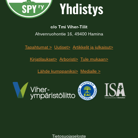
c/o Tmi Viher-Tilit
Ahvenruohontie 16, 49400 Hamina
Tapahtumat >
Uutiset>
Artikkelit ja julkaisut>
Kirjatilaukset>
Arboristi>
Tule mukaan>
Lähde kumppaniksi>
Medialle >
Tietosuojaseloste