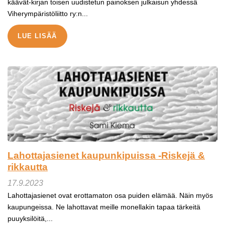
käävät-kirjan toisen uudistetun painoksen julkaisun yhdessä
Viherympäristöliitto ry:n...
LUE LISÄÄ
Lahottajasienet kaupunkipuissa -Riskejä &
rikkautta
17.9.2023
Lahottajasienet ovat erottamaton osa puiden elämää. Näin myös
kaupungeissa. Ne lahottavat meille monellakin tapaa tärkeitä
puuyksilöitä,...