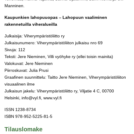
Manninen.
Kaupunkien lahopuuopas – Lahopuun vaaliminen
rakennetuilla viheralueilla
Julkaisija: Viherympäristöliitto ry
Julkaisunumero: Viherympäristöliiton julkaisu nro 69
Sivuja: 112
Teksti: Jere Nieminen, Villi vyöhyke ry (ellei toisin mainita)
Valokuvat: Jere Nieminen
Piirroskuvat: Julia Prusi
Graafinen suunnittelu: Taitto Jere Nieminen, Viherympäristöliiton
visuaalinen ilme
Julkaisun jakelu: Viherympäristöliitto ry, Viljatie 4 C, 00700
Helsinki, info@vyl.fi, www.vyl.fi
ISSN 1238-8734
ISBN 978-952-5225-81-5
Tilauslomake