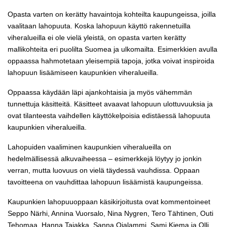
Opasta varten on kerätty havaintoja kohteilta kaupungeissa, joilla
vaalitaan lahopuuta. Koska lahopuun käyttö rakennetuilla
viheralueilla ei ole vielä yleistä, on opasta varten kerätty
mallikohteita eri puolilta Suomea ja ulkomailta. Esimerkkien avulla
oppaassa hahmotetaan yleisempiä tapoja, jotka voivat inspiroida
lahopuun lisäämiseen kaupunkien viheralueilla.
Oppaassa käydään läpi ajankohtaisia ja myös vähemmän
tunnettuja käsitteitä. Käsitteet avaavat lahopuun ulottuvuuksia ja
ovat tilanteesta vaihdellen käyttökelpoisia edistäessä lahopuuta
kaupunkien viheralueilla.
Lahopuiden vaaliminen kaupunkien viheralueilla on
hedelmällisessä alkuvaiheessa – esimerkkejä löytyy jo jonkin
verran, mutta luovuus on vielä täydessä vauhdissa. Oppaan
tavoitteena on vauhdittaa lahopuun lisäämistä kaupungeissa.
Kaupunkien lahopuuoppaan käsikirjoitusta ovat kommentoineet
Seppo Närhi, Annina Vuorsalo, Nina Nygren, Tero Tähtinen, Outi
Tehomaa, Hanna Tajakka, Sanna Ojalammi, Sami Kiema ja Olli