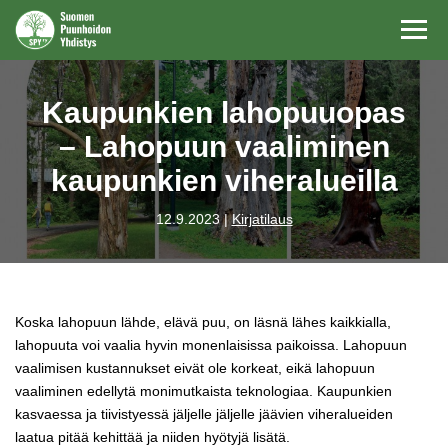
Navi
Kaupunkien lahopuuopas
– Lahopuun vaaliminen
kaupunkien viheralueilla
12.9.2023 |
Kirjatilaus
Koska lahopuun lähde, elävä puu, on läsnä lähes kaikkialla,
lahopuuta voi vaalia hyvin monenlaisissa paikoissa. Lahopuun
vaalimisen kustannukset eivät ole korkeat, eikä lahopuun
vaaliminen edellytä monimutkaista teknologiaa. Kaupunkien
kasvaessa ja tiivistyessä jäljelle jäljelle jäävien viheralueiden
laatua pitää kehittää ja niiden hyötyjä lisätä.